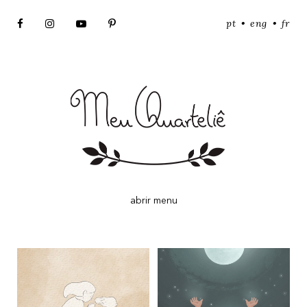
pt
eng
fr
•
•
abrir menu