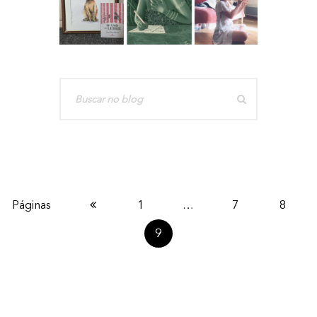
1
…
7
8
9