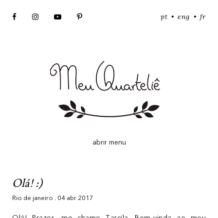
pt
eng
fr
•
•
abrir menu
Olá! :)
Rio de janeiro
. 04 abr 2017
Olá! Prazer, me chamo Tarcila. Bem-vinda ao meu